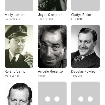
Molly Lamont
Joyce Compton
Gladys Blake
Laura Van Ee
Jane Cornell
Lilly Beth
Roland Varno
Angelo Rossitto
Douglas Fowley
Ward Van Ee
Indigo
Terry Lee