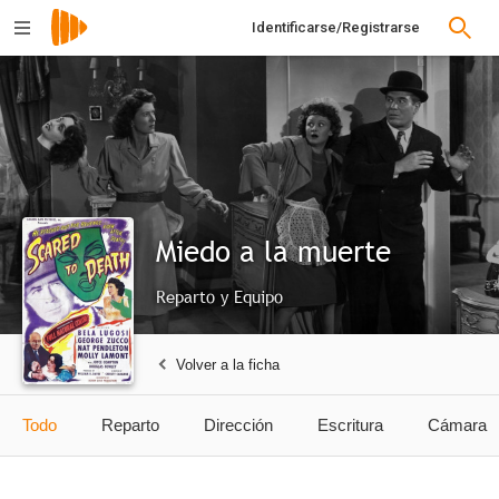
Identificarse/Registrarse
Miedo a la muerte
Reparto y Equipo
Volver a la ficha
Todo
Reparto
Dirección
Escritura
Cámara