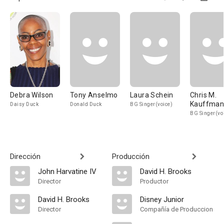
Debra Wilson
Tony Anselmo
Laura Schein
Chris M.
Kauffma
Daisy Duck
Donald Duck
BG Singer(voice)
BG Singer(vo
Dirección
Producción
John Harvatine IV
David H. Brooks
Director
Productor
David H. Brooks
Disney Junior
Director
Compañía de Produccion