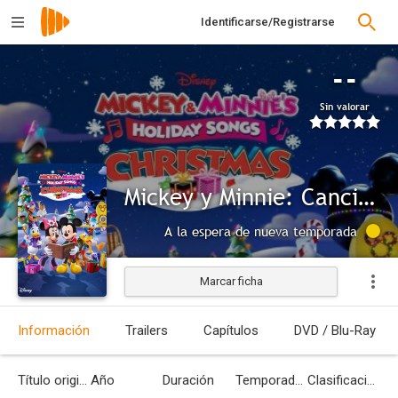
Identificarse/Registrarse
--
Sin valorar
Mickey y Minnie: Canciones festivas de Navidad
A la espera de nueva temporada
Marcar ficha
Información
Trailers
Capítulos
DVD / Blu-Ray
Título original
Año
Duración
Temporadas
Clasificación por edades