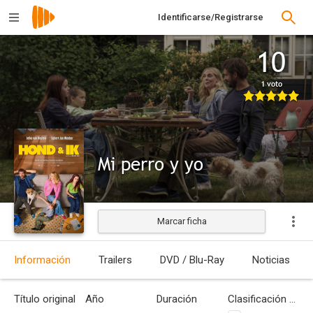
Identificarse/Registrarse
10
1 voto
Mi perro y yo
Marcar ficha
Estrenada
Información
Trailers
DVD / Blu-Ray
Noticias
Título original
Año
Duración
Clasificación por edades