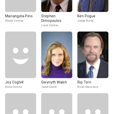
Mariangela Pino
Stephen
Ken Pogue
Dimopoulos
Rhoda Cortina
Judge Burke
Louie Cortino
Joy Coghill
Gwynyth Walsh
Rip Torn
Anna Cortino
Janet David
Brian Stansbury