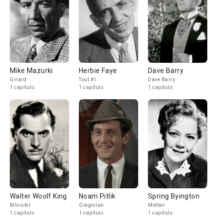
Mike Mazurki
Herbie Faye
Dave Barry
Girard
Tout #1
Dave Barry
1 capítulo
1 capítulo
1 capítulo
Walter Woolf King
Noam Pitlik
Spring Byington
MInister
Gregorian
Mother
1 capítulo
1 capítulo
1 capítulo