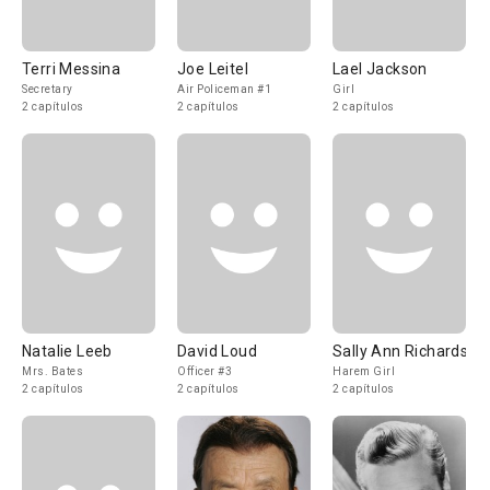
Terri Messina
Joe Leitel
Lael Jackson
Secretary
Air Policeman #1
Girl
2 capítulos
2 capítulos
2 capítulos
Natalie Leeb
David Loud
Sally Ann Richards
Mrs. Bates
Officer #3
Harem Girl
2 capítulos
2 capítulos
2 capítulos