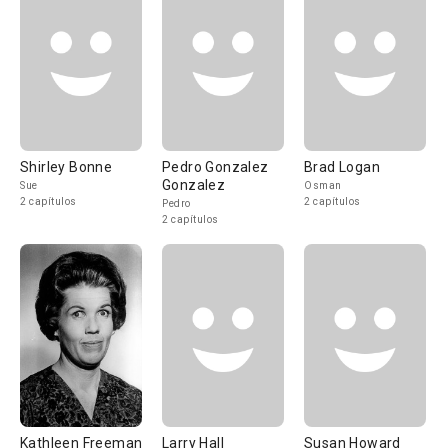
Shirley Bonne
Pedro Gonzalez
Brad Logan
Gonzalez
Sue
Osman
2 capítulos
2 capítulos
Pedro
2 capítulos
Kathleen Freeman
Larry Hall
Susan Howard