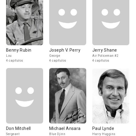
Benny Rubin
Joseph V. Perry
Jerry Shane
Lou
George
Air Policeman #2
4 capítulos
4 capítulos
4 capítulos
Don Mitchell
Michael Ansara
Paul Lynde
Sergeant
Blue Djinn
Harry Huggins