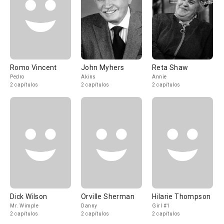
Romo Vincent
John Myhers
Reta Shaw
Pedro
Akins
Annie
2 capítulos
2 capítulos
2 capítulos
Dick Wilson
Orville Sherman
Hilarie Thompson
Mr. Wimple
Danny
Girl #1
2 capítulos
2 capítulos
2 capítulos