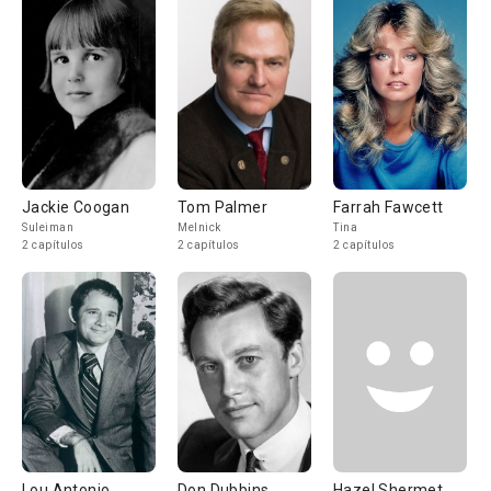
Jackie Coogan
Tom Palmer
Farrah Fawcett
Suleiman
Melnick
Tina
2 capítulos
2 capítulos
2 capítulos
Lou Antonio
Don Dubbins
Hazel Shermet