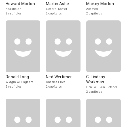
Howard Morton
Martin Ashe
Mickey Morton
Beautician
General Koster
Achmed
2 capítulos
2 capítulos
2 capítulos
Ronald Long
Ned Wertimer
C. Lindsay
Workman
Widgin Willingham
Charles Fries
2 capítulos
2 capítulos
Gen. William Fletcher
2 capítulos