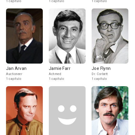
1 capítulo
1 capítulo
1 capítulo
Jan Arvan
Jamie Farr
Joe Flynn
Auctioneer
Achmed
Dr. Corbett
1 capítulo
1 capítulo
1 capítulo