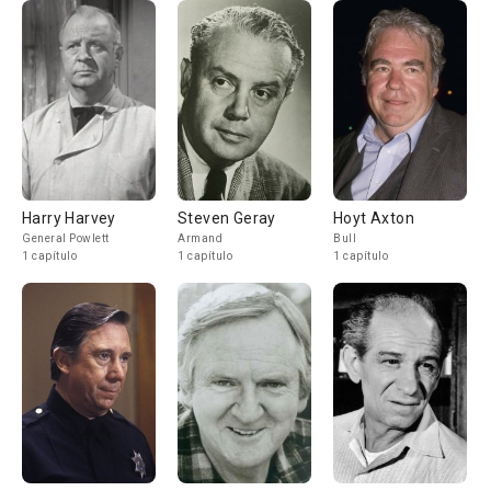
Harry Harvey
Steven Geray
Hoyt Axton
General Powlett
Armand
Bull
1 capítulo
1 capítulo
1 capítulo