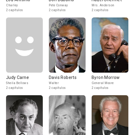
Charley
Pete Conway
Mrs. Anderson
2 capítulos
2 capítulos
2 capítulos
Judy Carne
Davis Roberts
Byron Morrow
Sheila Bellows
Walter
General Moore
2 capítulos
2 capítulos
2 capítulos