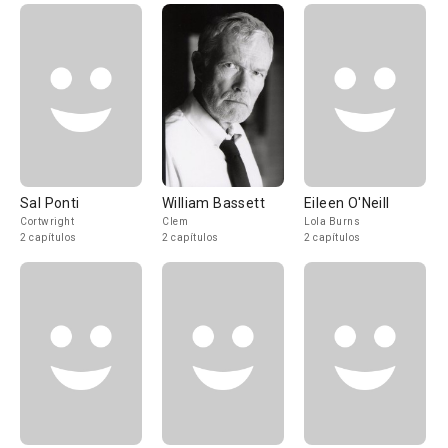
Sal Ponti
William Bassett
Eileen O'Neill
Cortwright
Clem
Lola Burns
2 capítulos
2 capítulos
2 capítulos