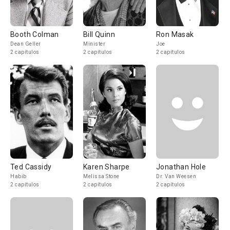
Booth Colman
Bill Quinn
Ron Masak
Dean Geller
Minister
Joe
2 capítulos
2 capítulos
2 capítulos
Ted Cassidy
Karen Sharpe
Jonathan Hole
Habib
Melissa Stone
Dr. Van Weesen
2 capítulos
2 capítulos
2 capítulos