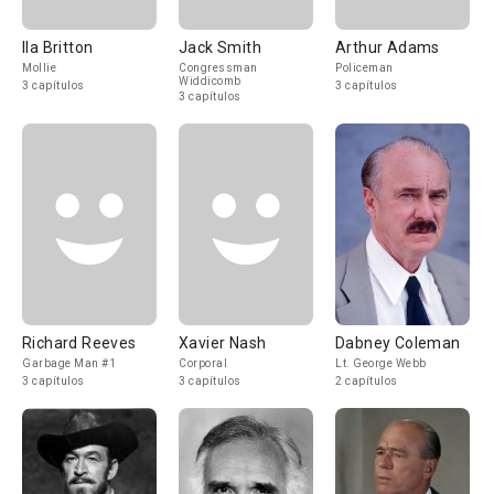
Ila Britton
Jack Smith
Arthur Adams
Mollie
Congressman
Policeman
Widdicomb
3 capítulos
3 capítulos
3 capítulos
Richard Reeves
Xavier Nash
Dabney Coleman
Garbage Man #1
Corporal
Lt. George Webb
3 capítulos
3 capítulos
2 capítulos