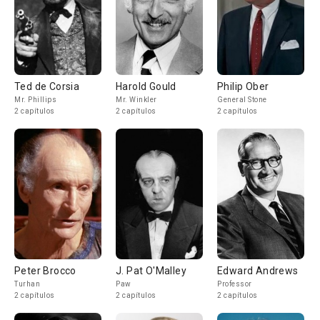
Ted de Corsia
Harold Gould
Philip Ober
Mr. Phillips
Mr. Winkler
General Stone
2 capítulos
2 capítulos
2 capítulos
Peter Brocco
J. Pat O'Malley
Edward Andrews
Turhan
Paw
Professor
2 capítulos
2 capítulos
2 capítulos