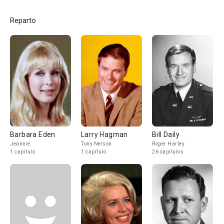
Reparto
Barbara Eden
Larry Hagman
Bill Daily
Jeannie
Tony Nelson
Roger Harley
1 capítulo
1 capítulo
26 capítulos