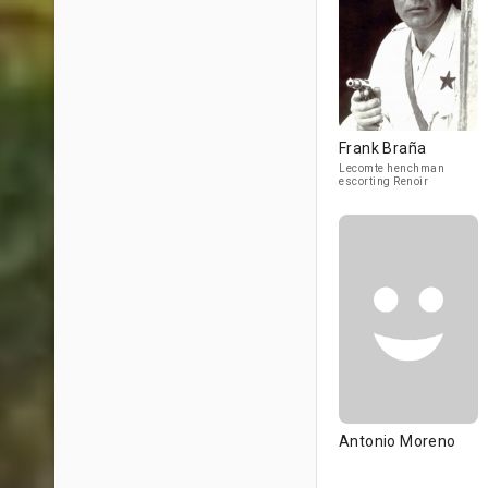
Frank Braña
Lecomte henchman
escorting Renoir
Antonio Moreno