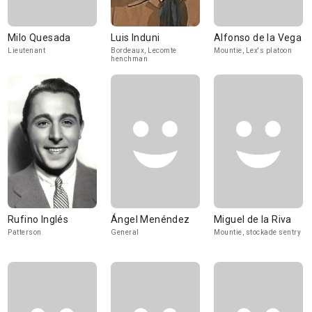
Milo Quesada
Luis Induni
Alfonso de la Vega
Lieutenant
Bordeaux, Lecomte
Mountie, Lex's platoon
henchman
Rufino Inglés
Ángel Menéndez
Miguel de la Riva
Patterson
General
Mountie, stockade sentry