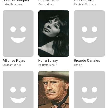
Susana Campos
Gustavo Rojo
Luis Prendes
Helen Patterson
Corporal Lex
Captain Dickinson
Alfonso Rojas
Nuria Torray
Ricardo Canales
Sergeant O'Neil
Paulette Renoir
Renoir