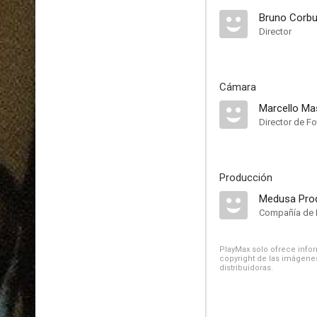
Bruno Corbu
Director
Cámara
Marcello Ma
Director de Fo
Producción
Medusa Pro
Compañía de 
PlayMax solo ofrece inform
copyright de las imágenes
distribuidoras.