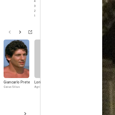
4
3
2
1
Giancarlo Prete
Lori Wagner
Sal Borgese
Alessandr
Cardini
Gaius Silius
Agrippina
Mevius
Calpurnia