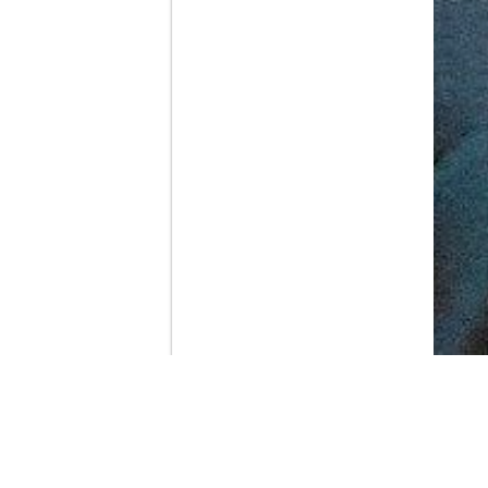
Contenido que expirara en VOD
Amazon Prime Video
Netflix