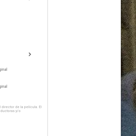
inal
inal
irector de la película. El
oductoras y/o