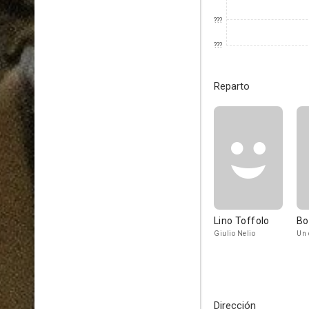
???
???
Reparto
Lino Toffolo
Bo
Giulio Nelio
Un 
Dirección