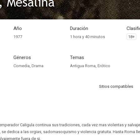
, Mesalina
Año
Duración
Clasif
1977
1 hora y 40 minutos
18+
Géneros
Temas
Comedia
,
Drama
Antigua Roma
,
Erótico
Sitios compatibles
emperador Caligula continua sus tradiciones, cada vez mas violentas y salvaje
, se dedica a las orgias, sadomasoquismo y violencia gratuita. Hasta Roma lle
lvajemente fuera de si.