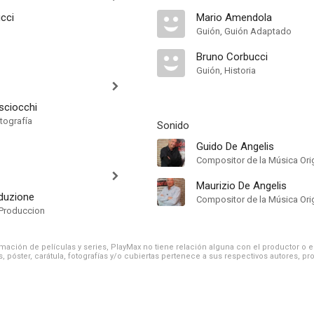
cci
Mario Amendola
Guión, Guión Adaptado
Bruno Corbucci
Guión, Historia
sciocchi
tografía
Sonido
Guido De Angelis
Compositor de la Música Orig
Maurizio De Angelis
duzione
Compositor de la Música Orig
Produccion
ación de películas y series, PlayMax no tiene relación alguna con el productor o el d
, póster, carátula, fotografías y/o cubiertas pertenece a sus respectivos autores, pr