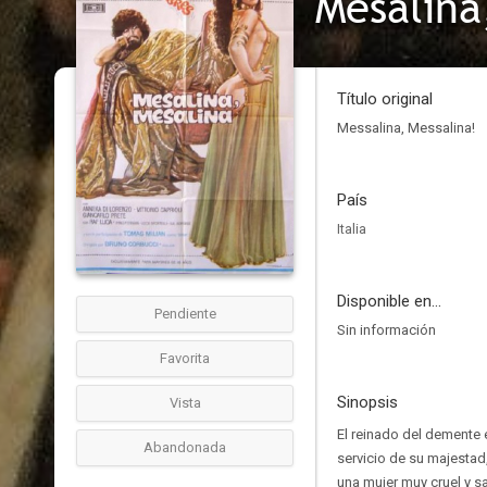
Mesalina
Título original
Messalina, Messalina!
País
Italia
Disponible en...
Pendiente
Sin información
Favorita
Sinopsis
Vista
El reinado del demente 
Abandonada
servicio de su majestad
una mujer muy cruel y sa