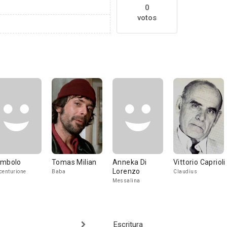
0
votos
mbolo
Tomas Milian
Anneka Di
Vittorio Caprioli
Lorenzo
centurione
Baba
Claudius
Messalina
Escritura