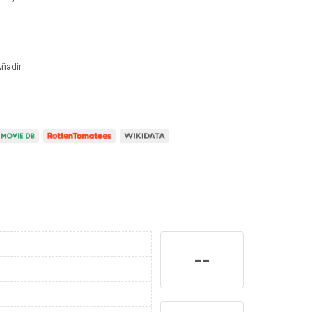
ñadir
--