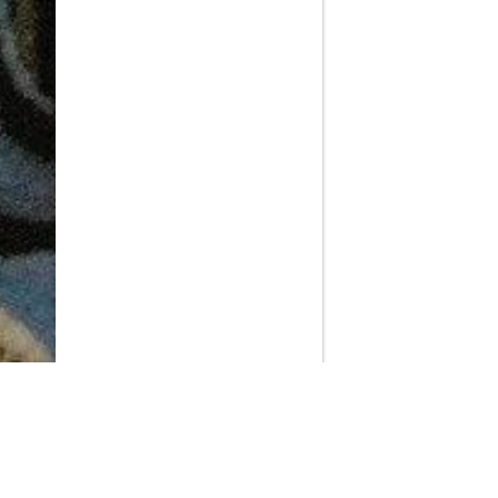
PlayMax
2026
Series populares
La Casa del Dragón
Silo