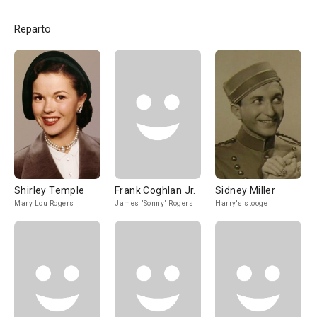
Reparto
Shirley Temple
Frank Coghlan Jr.
Sidney Miller
Mary Lou Rogers
James "Sonny" Rogers
Harry's stooge