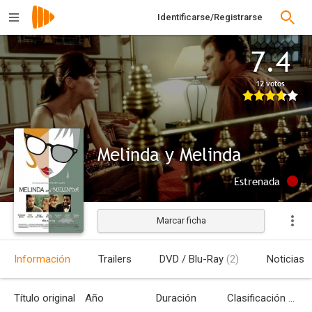
Identificarse/Registrarse
7.4
12 votos
Melinda y Melinda
Estrenada
Marcar ficha
Información
Trailers
DVD / Blu-Ray
(2)
Noticias
Título original
Año
Duración
Clasificación por edades