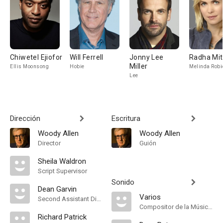
Chiwetel Ejiofor
Will Ferrell
Jonny Lee
Radha Mit
Miller
Ellis Moonsong
Hobie
Melinda Robi
Lee
Dirección
Escritura
Woody Allen
Woody Allen
Director
Guión
Sheila Waldron
Script Supervisor
Sonido
Dean Garvin
Varios
Second Assistant Director
Compositor de la Música Original
Richard Patrick