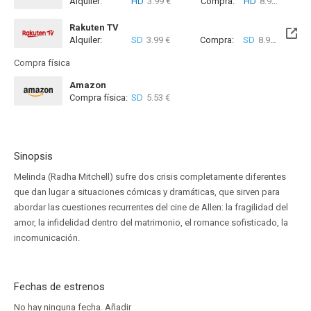
Alquiler:
HD
3.99 €
Compra:
HD
8.99 €
Rakuten TV
Alquiler:
SD
3.99 €
Compra:
SD
8.99 €
Compra física
Amazon
Compra física:
SD
5.53 €
Sinopsis
Melinda (Radha Mitchell) sufre dos crisis completamente diferentes
que dan lugar a situaciones cómicas y dramáticas, que sirven para
abordar las cuestiones recurrentes del cine de Allen: la fragilidad del
amor, la infidelidad dentro del matrimonio, el romance sofisticado, la
incomunicación.
Fechas de estrenos
No hay ninguna fecha.
Añadir