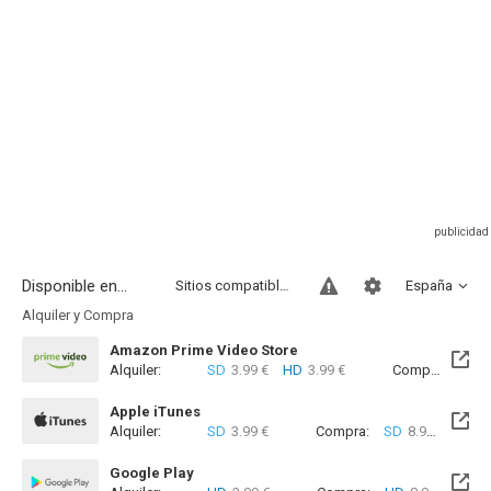
Disponible en...
Sitios compatibles
España
Alquiler y Compra
Amazon Prime Video Store
Alquiler:
SD
3.99 €
HD
3.99 €
Compra:
SD
8
Apple iTunes
Alquiler:
SD
3.99 €
Compra:
SD
8.99 €
Google Play