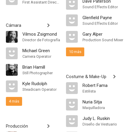
Dave Paterson
First Assistant Director
Sound Effects Editor
Glenfield Payne
Sound Effects Editor
Cámara
Vilmos Zsigmond
Gary Alper
Director de Fotografía
Production Sound Mixer
Michael Green
10 más
Camera Operator
Brian Hamill
Still Photographer
Costume & Make-Up
Kyle Rudolph
Robert Fama
Steadicam Operator
Estilista
4 más
Nuria Sitja
Maquilladora
Judy L. Ruskin
Diseño de Vestuario
Producción