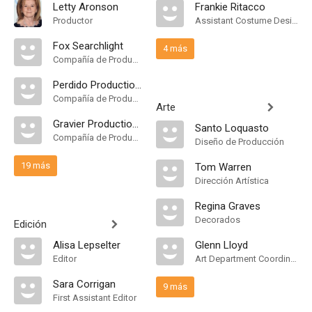
Letty Aronson
Frankie Ritacco
Productor
Assistant Costume Designer
Fox Searchlight
4 más
Compañía de Produccion
Perdido Productions
Compañía de Produccion
Arte
Gravier Productions
Santo Loquasto
Compañía de Produccion
Diseño de Producción
19 más
Tom Warren
Dirección Artística
Regina Graves
Decorados
Edición
Alisa Lepselter
Glenn Lloyd
Editor
Art Department Coordinator
Sara Corrigan
9 más
First Assistant Editor