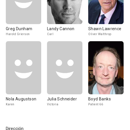
Greg Dunham
Landy Cannon
Shawn Lawrence
Harold Grierson
Carl
Oliver Walthrop
Nola Augustson
Julia Schneider
Boyd Banks
Karen
Victoria
Patient 66
Dirección