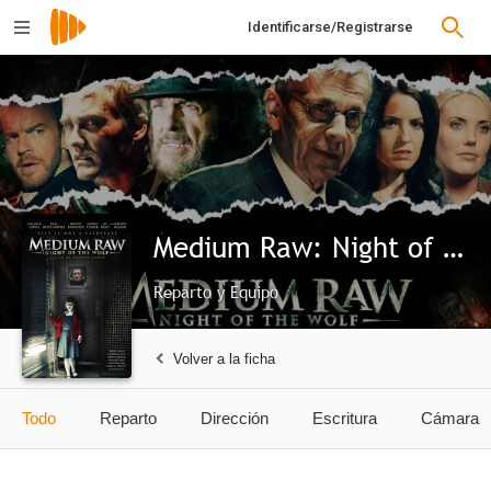
Identificarse/Registrarse
Medium Raw: Night of the Wolf
Reparto y Equipo
Volver a la ficha
Todo
Reparto
Dirección
Escritura
Cámara