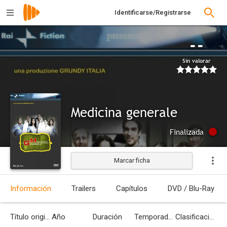
Identificarse/Registrarse
--
Sin valorar
Medicina generale
Finalizada
Marcar ficha
Información
Trailers
Capítulos
DVD / Blu-Ray
Título original
Año
Duración
Temporadas
Clasificación por edades