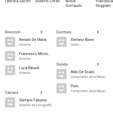
Fabrizia Sacchi
Roberto Citran
Nicole
Francesc
Grimaudo
Reggiani
Dirección
Escritura
Renato De Maria
Stefano Bises
Director
Guión
Francesco Miccichè
Director
Sonido
Luca Ribuoli
Aldo De Scalzi
Director
Compositor de la Música Original
Pivio
Compositor de la Música Original
Cámara
Stefano Falivene
Director de Fotografía