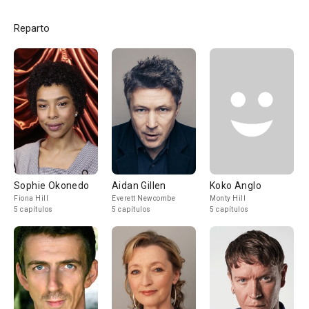
Reparto
Sophie Okonedo
Aidan Gillen
Koko Anglo
Fiona Hill
Everett Newcombe
Monty Hill
5 capítulos
5 capítulos
5 capítulos