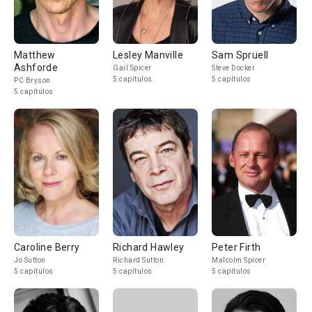
Matthew
Lesley Manville
Sam Spruell
Ashforde
Gail Spicer
Steve Docker
5 capítulos
5 capítulos
PC Bryson
5 capítulos
Caroline Berry
Richard Hawley
Peter Firth
Jo Sutton
Richard Sutton
Malcolm Spicer
5 capítulos
5 capítulos
5 capítulos