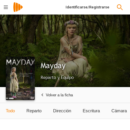
Identificarse/Registrarse
Mayday
Reparto y Equipo
Volver a la ficha
Todo
Reparto
Dirección
Escritura
Cámara