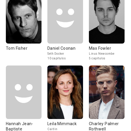
Tom Fisher
Daniel Coonan
Max Fowler
Seth Docker
Linus Newcombe
10 capítulos
5 capítulos
Hannah Jean-
Leila Mimmack
Charley Palmer
Baptiste
Rothwell
Caitlin