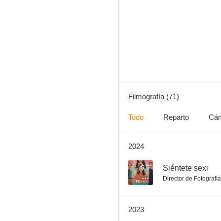
Tengo algo que deciros
6.0
Filmografía (71)
Todo
Reparto
Cá
2024
Las confesiones
5.5
5.5
Siéntete sexi
Director de Fotografía
2023