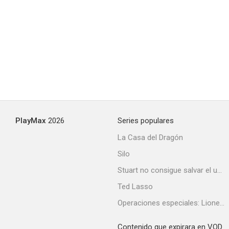
Il commissario Lo Gatto
--
PlayMax
2026
Series populares
La Casa del Dragón
Silo
Los alegres pícaros
Stuart no consigue salvar el universo
--
Ted Lasso
Operaciones especiales: Lioness
Contenido que expirara en VOD