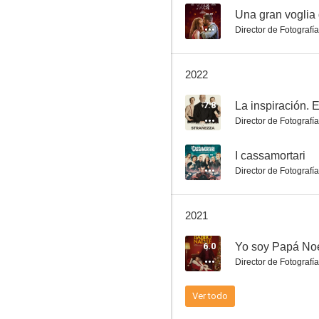
--
Una gran voglia 
Director de Fotografía
Siéntete sexi
2022
--
7.8
La inspiración. E
Director de Fotografía
--
I cassamortari
Director de Fotografía
2021
La casa degli sguardi
6.0
Yo soy Papá No
--
Director de Fotografía
Ver todo