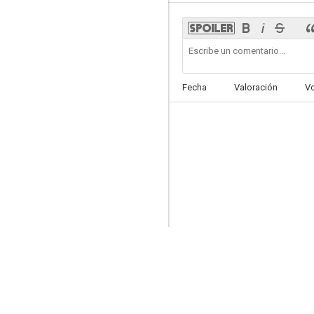
Astolfo
Fecha
Valoración
V
--
Los huéspedes
--