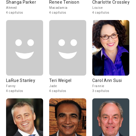
Shanga Parker
Renee Tenison
Charlotte Crossley
Ahmed
Macadamia
Louise
4 capítulos
4 capítulos
4 capítulos
LaRue Stanley
Teri Weigel
Carol Ann Susi
Fanny
Jade
Frannie
4 capítulos
4 capítulos
3 capítulos