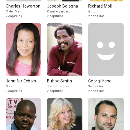
Charles Howerton
Joseph Bologna
Richard Moll
Older Man
Charlie Verducci
Gino
2 capítulos
2 capítulos
2 capítulos
Jennifer Echols
Bubba Smith
Georgi Irene
Gwen
Spare Tire Dixon
Samantha
2 capítulos
2 capítulos
2 capítulos