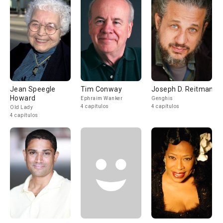
Jean Speegle
Tim Conway
Joseph D. Reitman
Howard
Ephraim Wanker
Genghis
4 capítulos
4 capítulos
Old Lady
4 capítulos