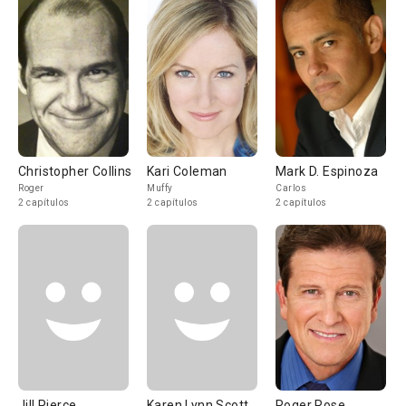
Christopher Collins
Kari Coleman
Mark D. Espinoza
Roger
Muffy
Carlos
2 capítulos
2 capítulos
2 capítulos
Jill Pierce
Karen Lynn Scott
Roger Rose