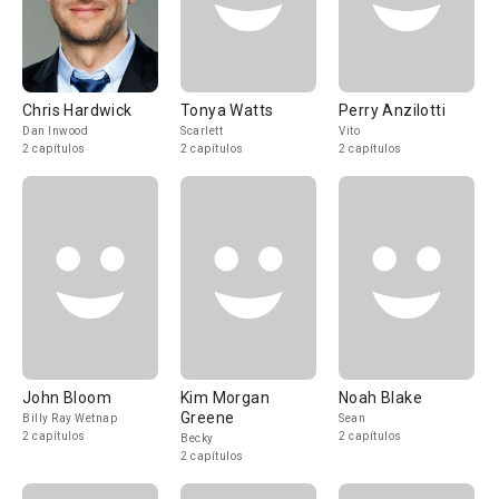
Chris Hardwick
Tonya Watts
Perry Anzilotti
Dan Inwood
Scarlett
Vito
2 capítulos
2 capítulos
2 capítulos
John Bloom
Kim Morgan
Noah Blake
Greene
Billy Ray Wetnap
Sean
2 capítulos
2 capítulos
Becky
2 capítulos