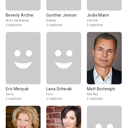
Beverly Archer
Gunther Jenson
Jodie Mann
Miss Hardaway
Dweep
Cashier
2 capítulos
2 capítulos
2 capítulos
Eric Menyuk
Lana Schwab
Matt Borlenghi
Gerry
Fern
Ray Ray
2 capítulos
2 capítulos
2 capítulos