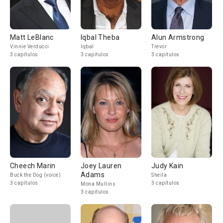
Matt LeBlanc
Iqbal Theba
Alun Armstrong
Vinnie Verducci
Iqbal
Trevor
3 capítulos
3 capítulos
3 capítulos
Cheech Marin
Joey Lauren
Judy Kain
Adams
Buck the Dog (voice)
Sheila
3 capítulos
3 capítulos
Mona Mullins
3 capítulos