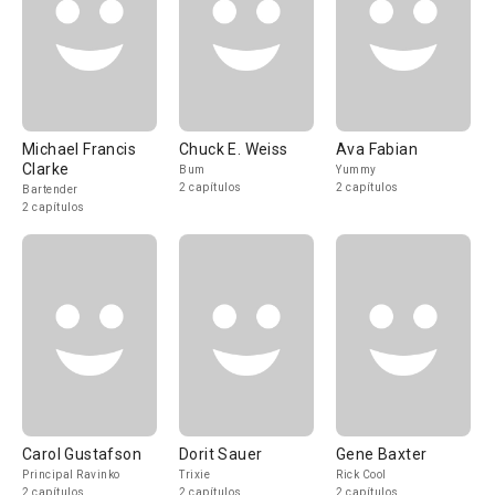
Michael Francis
Chuck E. Weiss
Ava Fabian
Clarke
Bum
Yummy
2 capítulos
2 capítulos
Bartender
2 capítulos
Carol Gustafson
Dorit Sauer
Gene Baxter
Principal Ravinko
Trixie
Rick Cool
2 capítulos
2 capítulos
2 capítulos