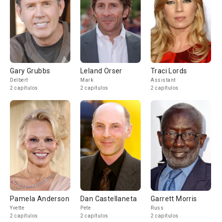
Gary Grubbs
Leland Orser
Traci Lords
Delbert
Mark
Assistant
2 capítulos
2 capítulos
2 capítulos
Pamela Anderson
Dan Castellaneta
Garrett Morris
Yvette
Pete
Russ
2 capítulos
2 capítulos
2 capítulos