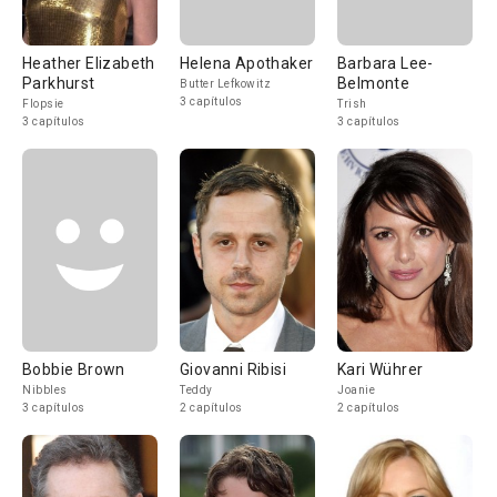
Heather Elizabeth
Helena Apothaker
Barbara Lee-
Parkhurst
Belmonte
Butter Lefkowitz
3 capítulos
Flopsie
Trish
3 capítulos
3 capítulos
Bobbie Brown
Giovanni Ribisi
Kari Wührer
Nibbles
Teddy
Joanie
3 capítulos
2 capítulos
2 capítulos