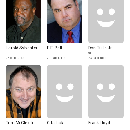
Harold Sylvester
E.E. Bell
Dan Tullis Jr.
Sheriff
25 capítulos
21 capítulos
23 capítulos
Tom McCleister
Gita Isak
Frank Lloyd