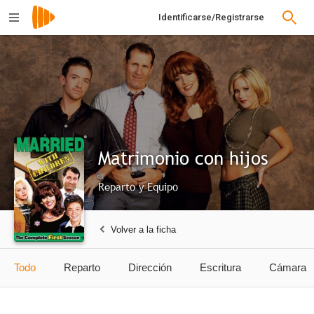
Identificarse/Registrarse
Matrimonio con hijos
Reparto y Equipo
Volver a la ficha
Todo
Reparto
Dirección
Escritura
Cámara