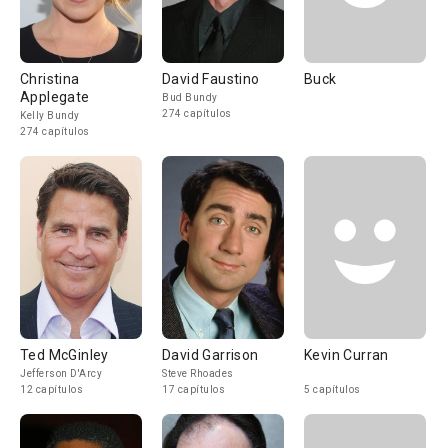
Christina
David Faustino
Buck
Applegate
Bud Bundy
274 capítulos
Kelly Bundy
274 capítulos
Ted McGinley
David Garrison
Kevin Curran
Jefferson D'Arcy
Steve Rhoades
12 capítulos
17 capítulos
5 capítulos