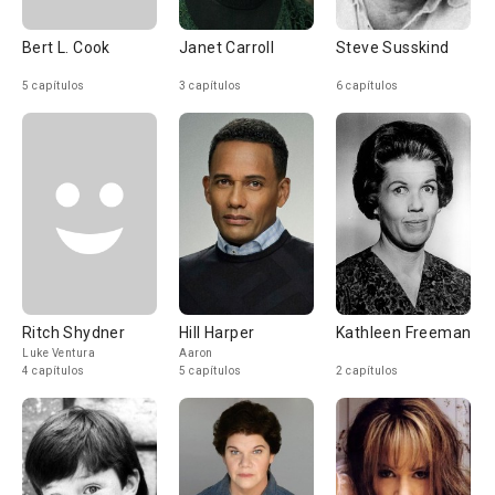
Bert L. Cook
Janet Carroll
Steve Susskind
5 capítulos
3 capítulos
6 capítulos
Ritch Shydner
Hill Harper
Kathleen Freeman
Luke Ventura
Aaron
4 capítulos
5 capítulos
2 capítulos