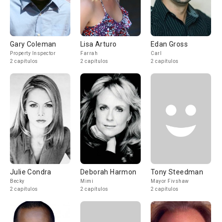
Gary Coleman
Lisa Arturo
Edan Gross
Property Inspector
Farrah
Carl
2 capítulos
2 capítulos
2 capítulos
Julie Condra
Deborah Harmon
Tony Steedman
Becky
Mimi
Mayor Fivshaw
2 capítulos
2 capítulos
2 capítulos