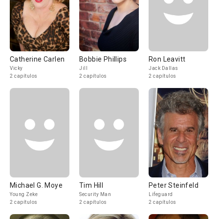
Catherine Carlen
Bobbie Phillips
Ron Leavitt
Vicky
Jill
Jack Dallas
2 capítulos
2 capítulos
2 capítulos
Michael G. Moye
Tim Hill
Peter Steinfeld
Young Zeke
Security Man
Lifeguard
2 capítulos
2 capítulos
2 capítulos