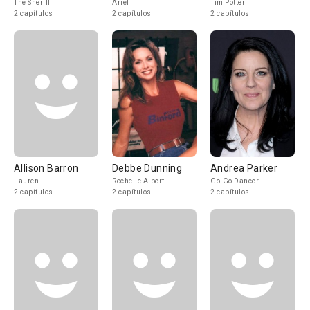
The Sheriff
Ariel
Tim Potter
2 capítulos
2 capítulos
2 capítulos
Allison Barron
Debbe Dunning
Andrea Parker
Lauren
Rochelle Alpert
Go-Go Dancer
2 capítulos
2 capítulos
2 capítulos