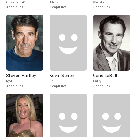
Customer #1
Ahley
Winston
3 capítulos
3 capítulos
3 capítulos
Steven Hartley
Kevin Schon
Gene LeBell
Igor
Phil
Larry
3 capítulos
3 capítulos
3 capítulos