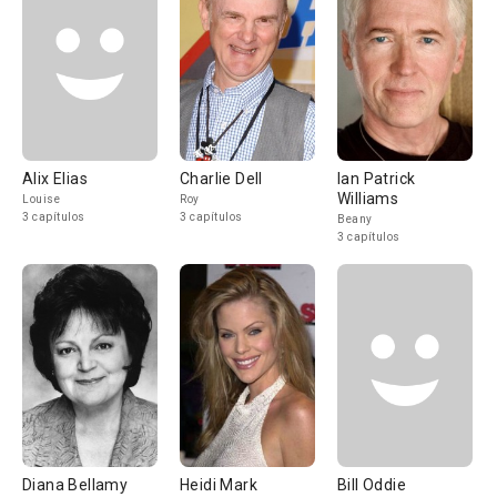
Alix Elias
Charlie Dell
Ian Patrick
Williams
Louise
Roy
3 capítulos
3 capítulos
Beany
3 capítulos
Diana Bellamy
Heidi Mark
Bill Oddie