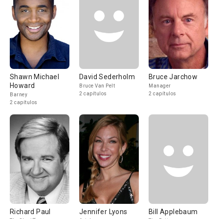
Shawn Michael
David Sederholm
Bruce Jarchow
Howard
Bruce Van Pelt
Manager
2 capítulos
2 capítulos
Barney
2 capítulos
Richard Paul
Jennifer Lyons
Bill Applebaum