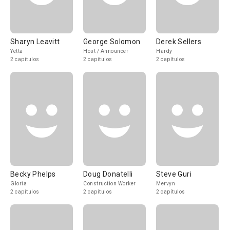
Sharyn Leavitt
George Solomon
Derek Sellers
Yetta
Host / Announcer
Hardy
2 capítulos
2 capítulos
2 capítulos
Becky Phelps
Doug Donatelli
Steve Guri
Gloria
Construction Worker
Mervyn
2 capítulos
2 capítulos
2 capítulos