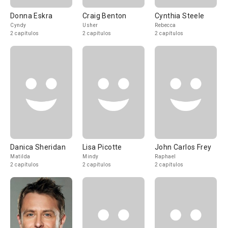
Donna Eskra
Craig Benton
Cynthia Steele
Cyndy
Usher
Rebecca
2 capítulos
2 capítulos
2 capítulos
Danica Sheridan
Lisa Picotte
John Carlos Frey
Matilda
Mindy
Raphael
2 capítulos
2 capítulos
2 capítulos