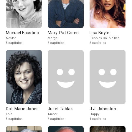
Michael Faustino
Mary-Pat Green
Lisa Boyle
Nestor
Marge
Bubbles Double Dee
5 capítulos
5 capítulos
5 capítulos
Dot-Marie Jones
Juliet Tablak
J.J. Johnston
Lola
Amber
Happy
5 capítulos
5 capítulos
4 capítulos