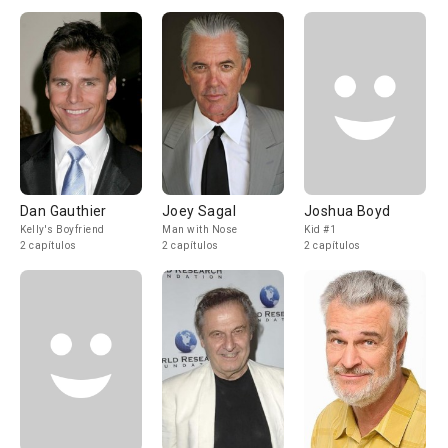
Dan Gauthier
Joey Sagal
Joshua Boyd
Kelly's Boyfriend
Man with Nose
Kid #1
2 capítulos
2 capítulos
2 capítulos