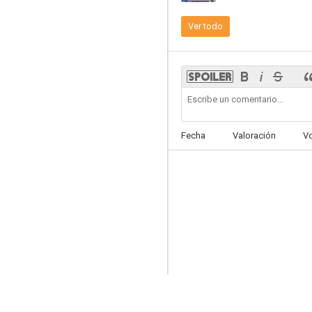
Ver todo
Kaguya-sama: Love is War -The Steps to Become an Adult-
--
Fecha
Valoración
V
The Idolm@ster Cinderella Girls U149
--