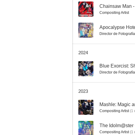
8.1
Compositing Artist
86
--
Apocalypse Hot
Director de Fotografía
7.3
2024
10
Director de Fotografía
2023
NieR: Automata Ver1.1a.
8.1
Mashle: Magic 
--
Compositing Artist
(
1
c
--
The Idolm@ster 
Compositing Artist
(
1
c