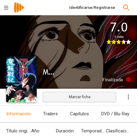
Identificarse/Registrarse
7.0
1 voto
Maryû Senki
Finalizada
Marcar ficha
Información
Trailers
Capítulos
DVD / Blu-Ray
Título original
Año
Duración
Temporadas
Clasificación por edades