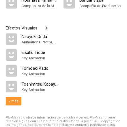
Norimasa Yamanaka
Bandai Visual
Compositor de la Música Original
Compañía de Produccion
Efectos Visuales
Naoyuki Onda
Animation Director, Character Designer
Eisaku Inoue
Key Animation
Tomoaki Kado
Key Animation
Toshimitsu Kobayashi
Key Animation
7 más
PlayMax solo ofrece información de películas y series, PlayMax no tiene
relación alguna con el productor o el director de la película. El copyright de
las imágenes, póster, carátula, fotografías y/o cubiertas pertenece a sus