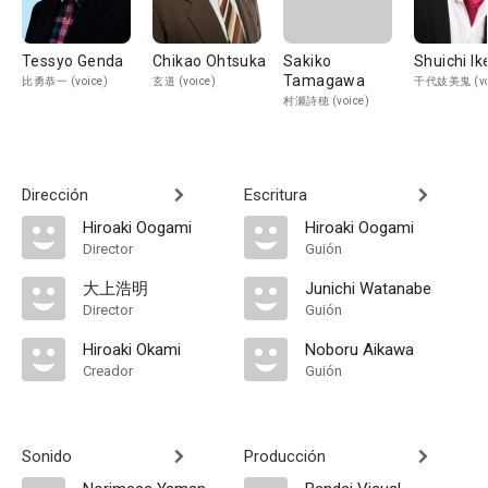
Tessyo Genda
Chikao Ohtsuka
Sakiko
Shuichi Ik
Tamagawa
比勇恭一 (voice)
玄道 (voice)
千代妓美鬼 (vo
村瀬詩穂 (voice)
Dirección
Escritura
Hiroaki Oogami
Hiroaki Oogami
Director
Guión
大上浩明
Junichi Watanabe
Director
Guión
Hiroaki Okami
Noboru Aikawa
Creador
Guión
Sonido
Producción