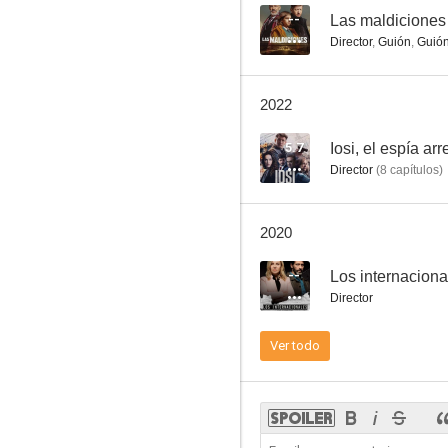
--
Las maldiciones
Director
,
Guión
,
Guió
El acantilado
2022
5.7
Iosi, el espía ar
Director
(
8
capítulos
)
2020
--
Los internaciona
Director
Ver todo