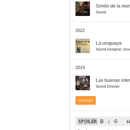
--
Simón de la mo
Sound
2022
6.0
La uruguaya
Sound Designer
,
Soun
2019
6.5
Las buenas inte
Sound Director
Ver todo