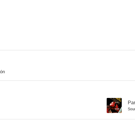
Simón de la montaña
Vuelta al perro
Bolivi
ión
--
Par
Sou