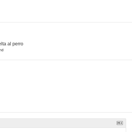
lta al perro
nd