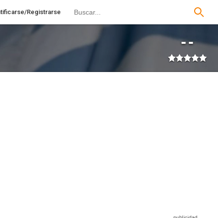
tificarse/Registrarse
--