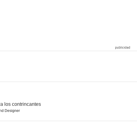
a
Cóndor Crux
a los contrincantes
nd Designer