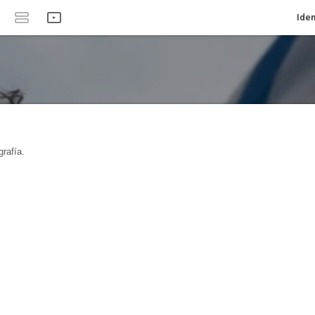
Iden
rafía.