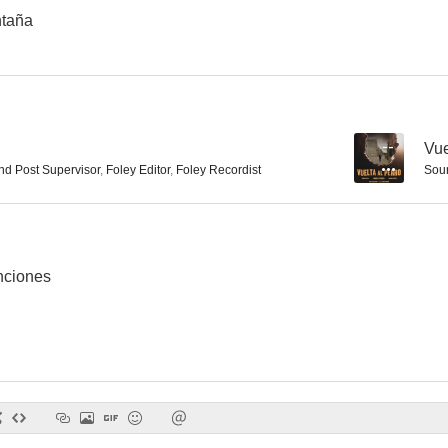
ntaña
--
Vue
d Post Supervisor
,
Foley Editor
,
Foley Recordist
Sou
nciones