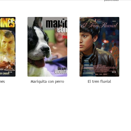
5.0
1.0
--
nes
Mariquita con perro
El tren fluvial
--
--