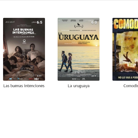
6.5
6.0
Las buenas intenciones
La uruguaya
Comodi
--
--