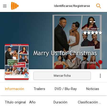
Identificarse/Registrarse
--
Sin valorar
Marry Us for Christmas
Estrenada
Marcar ficha
Información
Trailers
DVD / Blu-Ray
Noticias
Título original
Año
Duración
Clasificación por edades