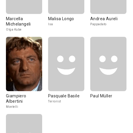
Marcella
Malisa Longo
Andrea Aureli
Michelangeli
Isa
Pappadato
Olga Kube
Giampiero
Pasquale Basile
Paul Müller
Albertini
Terrorist
Montelli