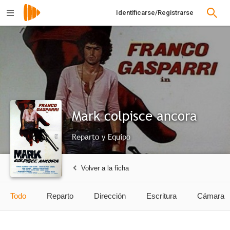
Identificarse/Registrarse
Mark colpisce ancora
Reparto y Equipo
Volver a la ficha
Todo
Reparto
Dirección
Escritura
Cámara