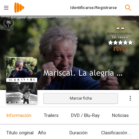
Identificarse/Registrarse
--
Sin valorar
Mariscal. La alegría de vivir
Marcar ficha
Información
Trailers
DVD / Blu-Ray
Noticias
Título original
Año
Duración
Clasificación por edades