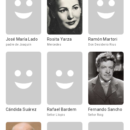
José María Lado
Rosita Yarza
Ramón Martori
padre de Joaquín
Mercedes
Don Desiderio Rius
Cándida Suárez
Rafael Bardem
Fernando Sancho
Señor Llopis
Señor Roig