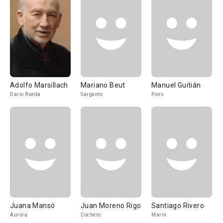
Adolfo Marsillach
Mariano Beut
Manuel Guitián
Darío Rueda
Sargento
Pons
Juana Mansó
Juan Moreno Rigo
Santiago Rivero
Aurora
Cochero
Marín