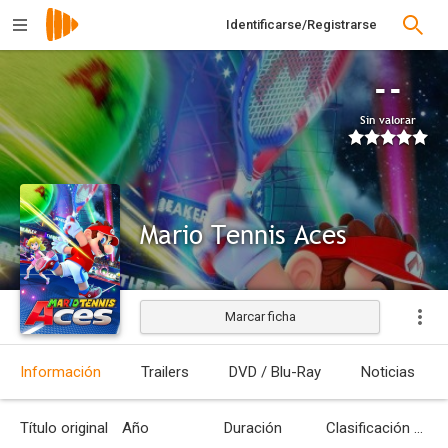
Identificarse/Registrarse
--
Sin valorar
Mario Tennis Aces
Marcar ficha
Información
Trailers
DVD / Blu-Ray
Noticias
Título original
Año
Duración
Clasificación por edades