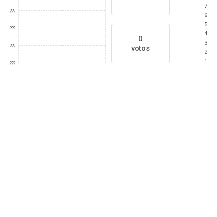
7
???
6
5
???
4
0
3
???
votos
2
1
???