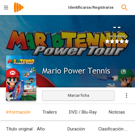
Identificarse/Registrarse
--
Sin valorar
Mario Power Tennis
Marcar ficha
Información
Trailers
DVD / Blu-Ray
Noticias
Título original
Año
Duración
Clasificación por edades