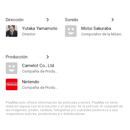
Dirección
Sonido
Yutaka Yamamoto
Motoi Sakuraba
Director
Compositor de la Música Original
Producción
Camelot Co., Ltd
Compañía de Produccion
Nintendo
Compañía de Produccion
PlayMax solo ofrece información de películas y series, PlayMax no tiene
relación alguna con el productor o el director de la película. El copyright de
las imágenes, póster, carátula, fotografías y/o cubiertas pertenece a sus
respectivos autores, productoras y/o distribuidoras.