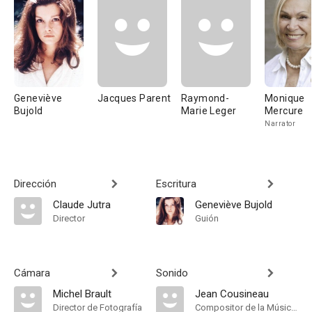
Geneviève
Jacques Parent
Raymond-
Monique
Bujold
Marie Leger
Mercure
Narrator
Dirección
Escritura
Claude Jutra
Geneviève Bujold
Director
Guión
Cámara
Sonido
Michel Brault
Jean Cousineau
Director de Fotografía
Compositor de la Música Original, Música