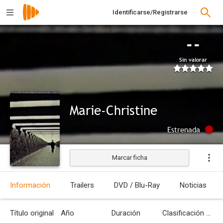
Identificarse/Registrarse
--
Sin valorar
Marie-Christine
Estrenada
Marcar ficha
Información
Trailers
DVD / Blu-Ray
Noticias
Título original
Año
Duración
Clasificación por edades