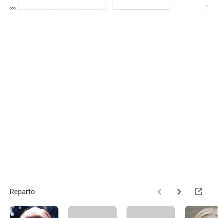
1
???
Reparto