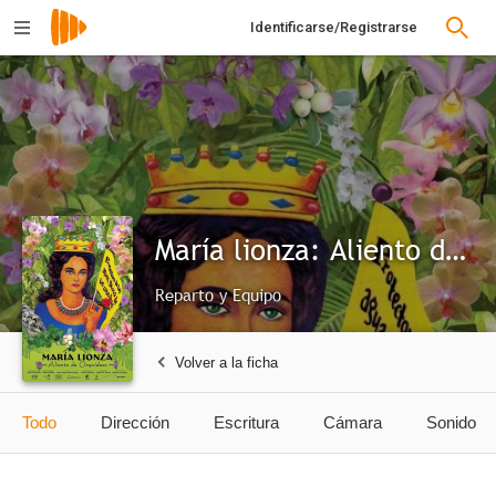
Identificarse/Registrarse
María lionza: Aliento de Orquídeas
Reparto y Equipo
Volver a la ficha
Todo
Dirección
Escritura
Cámara
Sonido