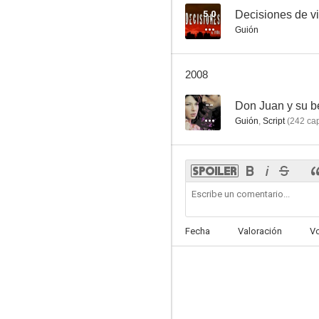
5.0
Decisiones de v
Guión
2008
--
Don Juan y su b
Guión
,
Script
(
242
cap
Fecha
Valoración
V