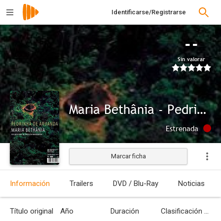
Identificarse/Registrarse
--
Sin valorar
Maria Bethânia - Pedrinha de Aruanda
Estrenada
Marcar ficha
Información
Trailers
DVD / Blu-Ray
Noticias
Título original
Año
Duración
Clasificación por edades