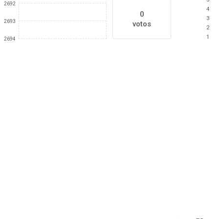
2692
4
0
3
2693
votos
2
1
2694