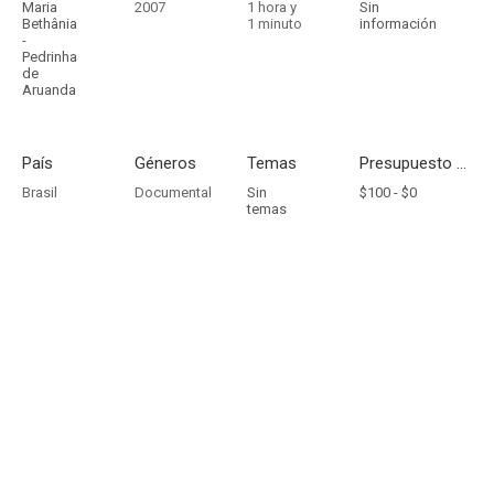
Maria
2007
1 hora y
Sin
Bethânia
1 minuto
información
-
Pedrinha
de
Aruanda
País
Géneros
Temas
Presupuesto - Ingresos
Brasil
Documental
Sin
$100 -
$0
temas