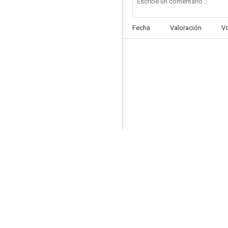
Fecha
Valoración
V
Los astronautas
--
Cascabelito
--