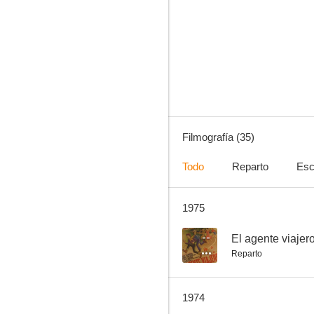
Pistoleros bajo el sol
--
Filmografía (35)
Todo
Reparto
Esc
1975
Águilas de acero
--
--
El agente viajer
Reparto
1974