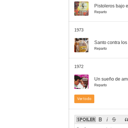
--
Pistoleros bajo e
Reparto
Detectives o ladrones
1973
--
5.7
Santo contra lo
Reparto
1972
--
Un sueño de am
Reparto
Cada quién su lucha
Ver todo
--