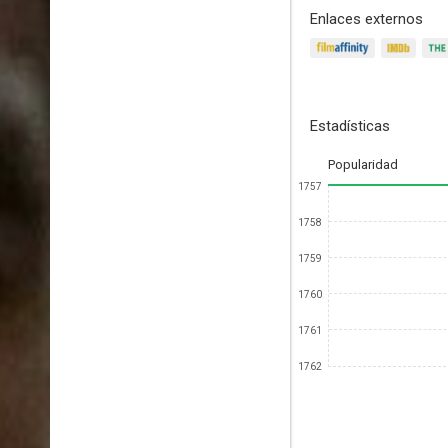
Enlaces externos
Estadísticas
Popularidad
1757
1758
1759
1760
1761
1762