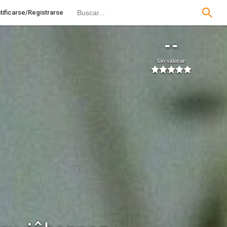
tificarse/Registrarse
--
Sin valorar