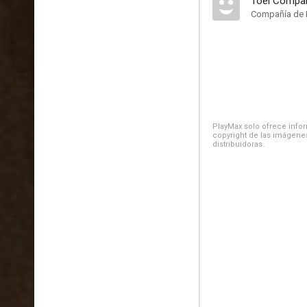
Toei Compa
Compañía de 
PlayMax solo ofrece inform
copyright de las imágenes
distribuidoras.