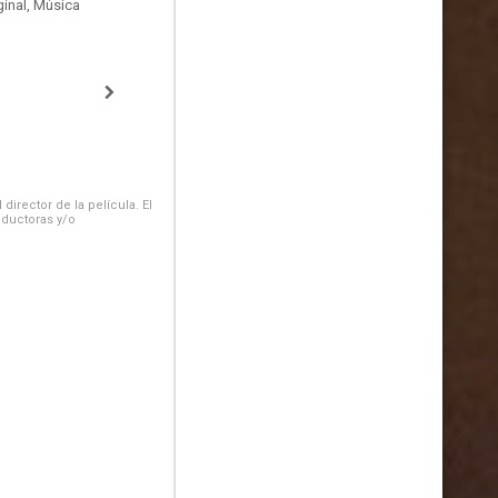
inal, Música
irector de la película. El
oductoras y/o