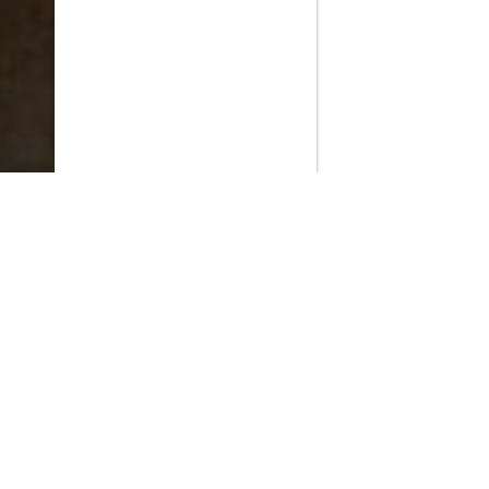
PlayMax
2026
Series populares
La Casa del Dragón
Silo
Stuart no consigue salvar el universo
Ted Lasso
Rick y Morty