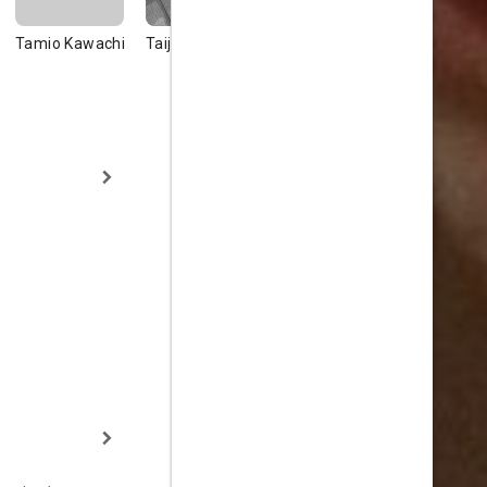
Tamio Kawachi
Taiji Tonoyama
Mashahiko
Keiji Taka
Tanimura