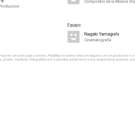
ny
Compositor de la Música Orig
Produccion
Equipo
Nagaki Yamagishi
Cinematografía
ación de películas y series, PlayMax no tiene relación alguna con el productor o el d
, póster, carátula, fotografías y/o cubiertas pertenece a sus respectivos autores, pr