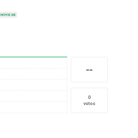
--
0
votos