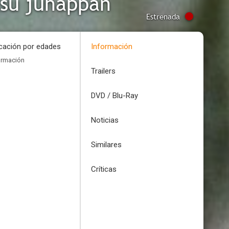
tsu jûhappan
Estrenada
icación por edades
Información
ormación
Trailers
DVD / Blu-Ray
Noticias
Similares
Críticas