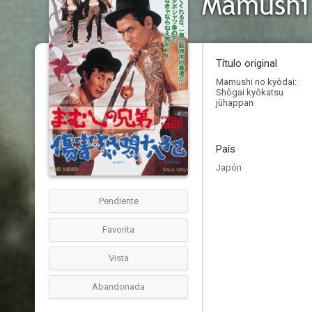
Mamushi 
Título original
Mamushi no kyôdai:
Shôgai kyôkatsu
jûhappan
País
Japón
Pendiente
Favorita
Vista
Abandonada