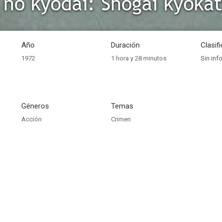
no kyôdai: Shôgai kyôka
Año
Duración
Clasif
1972
1 hora y 28 minutos
Sin inf
Géneros
Temas
Acción
Crimen