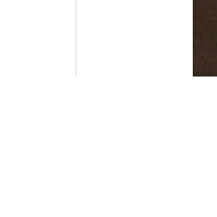
Contenido que expirara en VOD
Amazon Prime Video
Movistar+
Netflix
Filmin
HBO Max