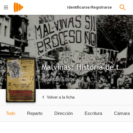
Identificarse/Registrarse
Malvinas: Historia de traiciones
Reparto y Equipo
Volver a la ficha
Todo
Reparto
Dirección
Escritura
Cámara