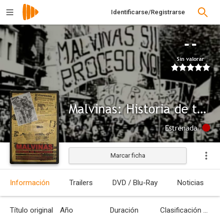
Identificarse/Registrarse
--
Sin valorar
Malvinas: Historia de traiciones
Estrenada
Marcar ficha
Información
Trailers
DVD / Blu-Ray
Noticias
Título original
Año
Duración
Clasificación por edades