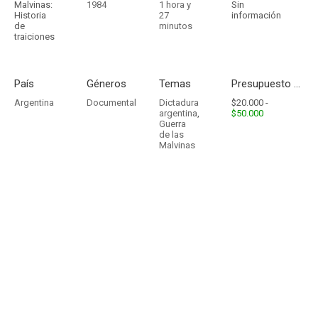
Malvinas:
1984
1 hora y
Sin
Historia
27
información
de
minutos
traiciones
País
Géneros
Temas
Presupuesto - Ingresos
Argentina
Documental
Dictadura
$20.000 -
argentina
,
$50.000
Guerra
de las
Malvinas