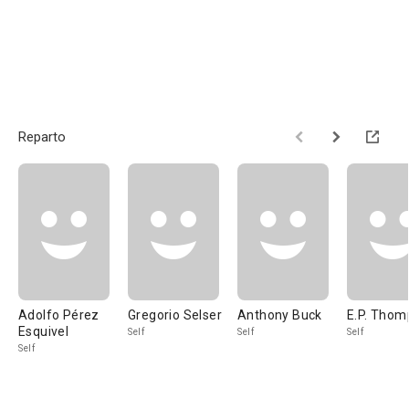
Reparto
Adolfo Pérez
Gregorio Selser
Anthony Buck
E.P. Thom
Esquivel
Self
Self
Self
Self