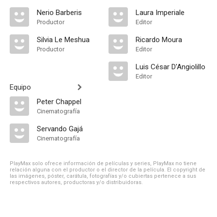
Nerio Barberis
Laura Imperiale
Productor
Editor
Silvia Le Meshua
Ricardo Moura
Productor
Editor
Luis César D'Angiolillo
Editor
Equipo
Peter Chappel
Cinematografía
Servando Gajá
Cinematografía
PlayMax solo ofrece información de películas y series, PlayMax no tiene
relación alguna con el productor o el director de la película. El copyright de
las imágenes, póster, carátula, fotografías y/o cubiertas pertenece a sus
respectivos autores, productoras y/o distribuidoras.