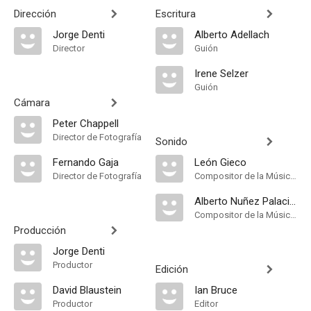
Dirección
Escritura
Jorge Denti
Alberto Adellach
Director
Guión
Irene Selzer
Guión
Cámara
Peter Chappell
Director de Fotografía
Sonido
Fernando Gaja
León Gieco
Director de Fotografía
Compositor de la Música Original, Music Score Producer
Alberto Nuñez Palacios
Compositor de la Música Original, Música
Producción
Jorge Denti
Productor
Edición
David Blaustein
Ian Bruce
Productor
Editor