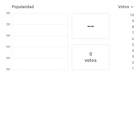
Popularidad
Votos
???
10
9
--
???
8
7
???
6
5
???
4
0
3
???
votos
2
1
???