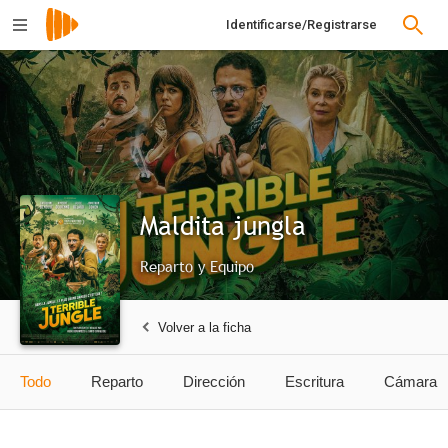
Identificarse/Registrarse
Maldita jungla
Reparto y Equipo
Volver a la ficha
Todo
Reparto
Dirección
Escritura
Cámara