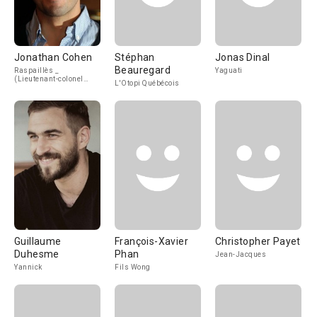
Jonathan Cohen
Stéphan
Jonas Dinal
Beauregard
Raspaillès _
Yaguati
(Lieutenant-colonel
L'Otopi Québécois
François-Yves
Raspaillès)
Guillaume
François-Xavier
Christopher Payet
Duhesme
Phan
Jean-Jacques
Yannick
Fils Wong