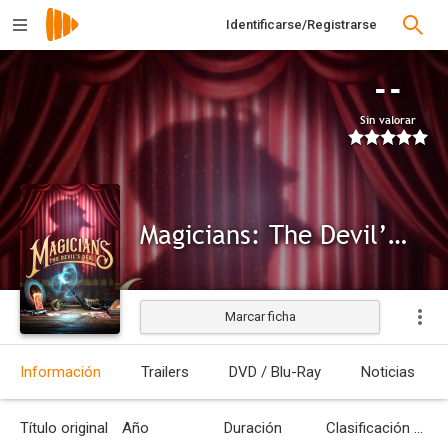
Identificarse/Registrarse
--
Sin valorar
Magicians: The Devil’s Deal
Marcar ficha
Información
Trailers
DVD / Blu-Ray
Noticias
Título original
Año
Duración
Clasificación por edades