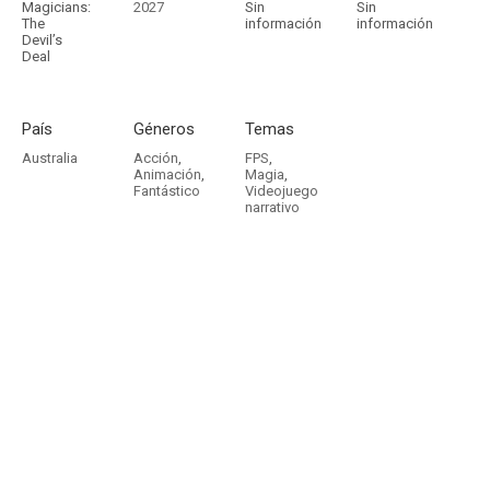
Magicians:
2027
Sin
Sin
The
información
información
Devil’s
Deal
País
Géneros
Temas
Australia
Acción
,
FPS
,
Animación
,
Magia
,
Fantástico
Videojuego
narrativo