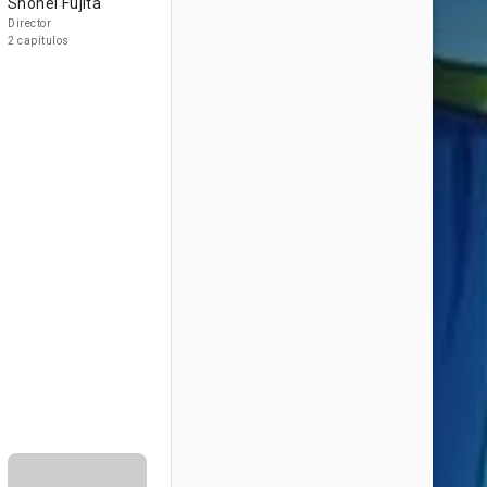
Shohei Fujita
Director
2 capítulos