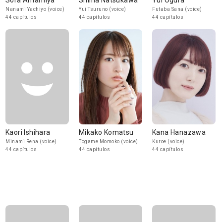
Sora Amamiya
Shiina Natsukawa
Yui Ogura
Nanami Yachiyo (voice)
Yui Tsuruno (voice)
Futaba Sana (voice)
44 capítulos
44 capítulos
44 capítulos
Kaori Ishihara
Mikako Komatsu
Kana Hanazawa
Minami Rena (voice)
Togame Momoko (voice)
Kuroe (voice)
44 capítulos
44 capítulos
44 capítulos