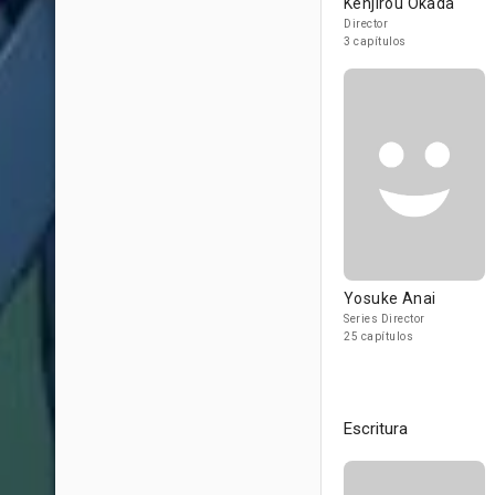
Kenjirou Okada
Director
3 capítulos
Yosuke Anai
Series Director
25 capítulos
Escritura