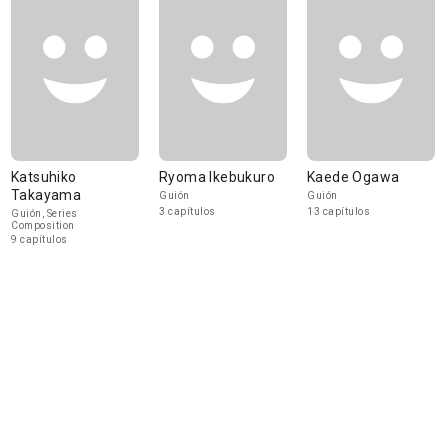
Katsuhiko
Ryoma Ikebukuro
Kaede Ogawa
Takayama
Guión
Guión
3 capítulos
13 capítulos
Guión, Series
Composition
9 capítulos