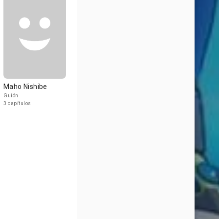
Maho Nishibe
Guión
3 capítulos