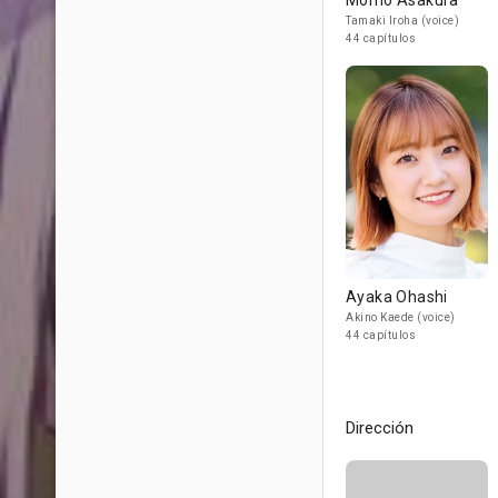
Momo Asakura
Tamaki Iroha (voice)
44 capítulos
Ayaka Ohashi
Akino Kaede (voice)
44 capítulos
Dirección