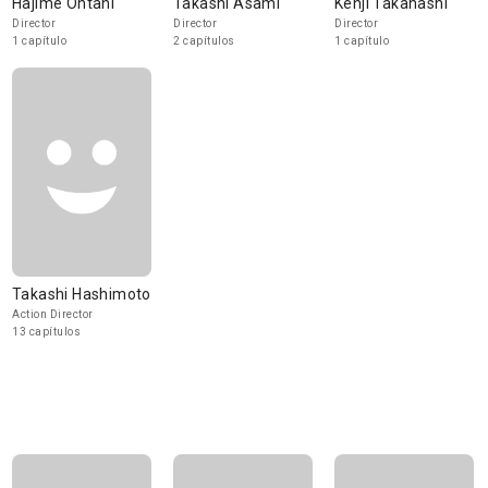
Hajime Ohtani
Takashi Asami
Kenji Takahashi
Director
Director
Director
1 capítulo
2 capítulos
1 capítulo
Takashi Hashimoto
Action Director
13 capítulos