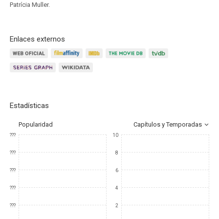
Patrícia Muller.
Enlaces externos
Estadísticas
Popularidad
Capítulos y Temporadas
???
10
???
8
???
6
???
4
???
2