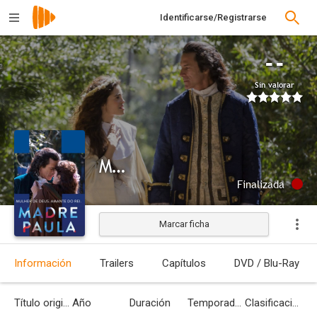
Identificarse/Registrarse
--
Sin valorar
Madre Paula
Finalizada
Marcar ficha
Información
Trailers
Capítulos
DVD / Blu-Ray
Título original
Año
Duración
Temporadas
Clasificación por edades