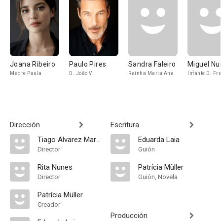
Joana Ribeiro
Paulo Pires
Sandra Faleiro
Miguel Nu
Madre Paula
D. João V
Rainha Maria Ana
Infante D. Fr
Dirección
Escritura
Tiago Alvarez Marques
Eduarda Laia
Director
Guión
Rita Nunes
Patrícia Müller
Director
Guión, Novela
Patrícia Müller
Creador
Producción