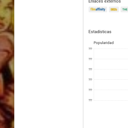
Enlaces externos
Estadísticas
Popularidad
???
???
???
???
???
???