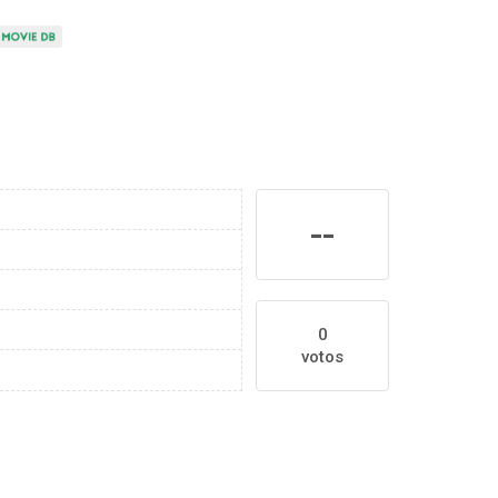
--
0
votos