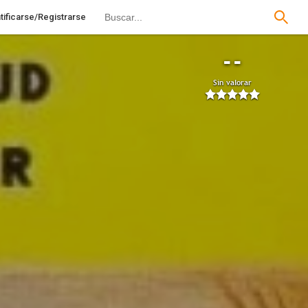
tificarse/Registrarse
--
Sin valorar