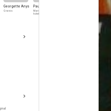
Georgette Anys
Paul Bonifas
Louis Bugette
Jacques
Sablon
Gravos
Marcel, owner of the
Jojo
hotel
inal