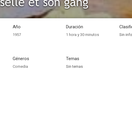
elle et son gang
Año
Duración
Clasif
1957
1 hora y 30 minutos
Sin inf
Géneros
Temas
Comedia
Sin temas