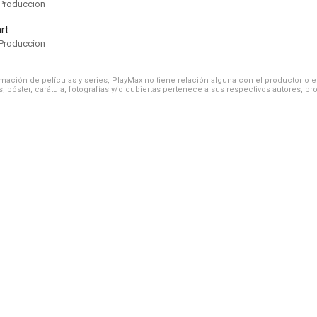
Produccion
rt
Produccion
ación de películas y series, PlayMax no tiene relación alguna con el productor o el d
, póster, carátula, fotografías y/o cubiertas pertenece a sus respectivos autores, pr