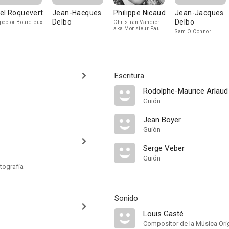
ël Roquevert
Jean-Hacques
Philippe Nicaud
Jean-Jacques
Delbo
Delbo
pector Bourdieux
Christian Vandier
aka Monsieur Paul
Sam O'Connor
Escritura
Rodolphe-Maurice Arlaud
Guión
Jean Boyer
Guión
Serge Veber
Guión
tografía
Sonido
Louis Gasté
Compositor de la Música Orig