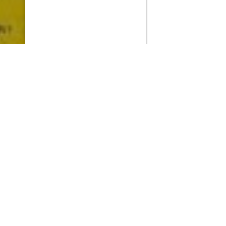
PlayMax
2026
Series populares
La Casa del Dragón
Silo
Ted Lasso
Stuart no consigue salvar el universo
Operaciones especiales: Lioness
Acerca de PlayMax
Apps
API
Términos y Condiciones