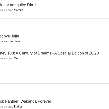
lugar tranquilo: Día 1
rece como
Samira
umanos
Black Is King
Star Wars: Forces of Destiny
5.5
5.0
--
dbye Julia
uctor Ejecutivo
ney 100: A Century of Dreams - A Special Edition of 20/20
rece como
Self
Alzad la voz: La música de Wakanda Forever
Goodbye Julia
--
--
--
ck Panther: Wakanda Forever
rece como
Nakia