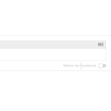
rlitos?
El rincón de los cuentos: Voces negras
James and the Giant Peach with Taika and Friends
--
--
--
Mínimo de
50
palabras
Lego Star Wars: El despertar de la fuerza
Disneyland 60th Anniversary TV Special
Los secretos de El Despertar de la Fuerza: Un viaje cinematográfico
--
--
--