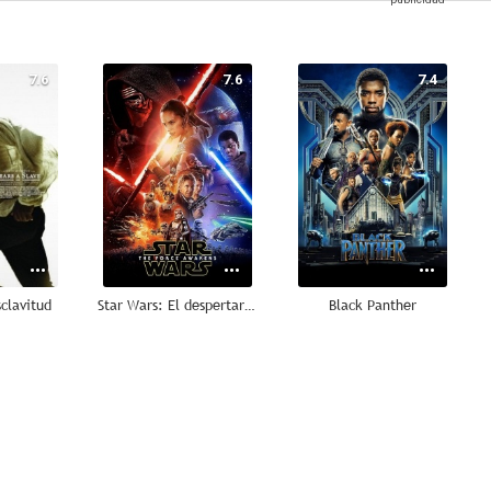
7.6
7.6
7.4
clavitud
Star Wars: El despertar de la Fuerza
Black Panther
7.2
6.6
6.5