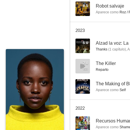
8.5
Robot salvaje
Aparece como
Roz / 
Barrio Sésamo
2023
7.0
5.0
Alzad la voz: L
Thanks
(
1
capítulo
)
,
A
7.0
The Killer
Reparto
--
The Making of B
Aparece como
Self
The Killer
--
2022
7.4
Recursos Huma
Aparece como
Shame 