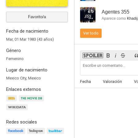
6.5
Agentes 355
Favorito/a
Aparece como
Khadij
Fecha de nacimiento
Ver todo
The Making of Black Panther: Wakanda Forever
Mar, 01 Mar 1983 (43 años)
--
Género
Femenino
Lugar de nacimiento
Mexico City, Mexico
Fecha
Valoración
V
Enlaces externos
Warrior Women with Lupita Nyong'o
--
Redes sociales