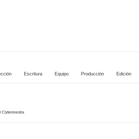
Black Panther: Wakanda Forever
Non-Stop (Sin escalas)
6.4
5.6
ección
Escritura
Equipo
Producción
Edición
Nosotros
Little Monsters
7.9
7.8
/ Clytemnestra