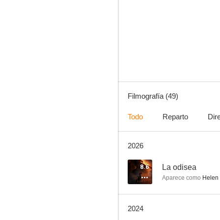
El libro de la selva
6.5
Filmografía (49)
Todo
Reparto
Dir
2026
Un lugar tranquilo: Día 1
7.9
8.6
La odisea
Aparece como
Helen 
2024