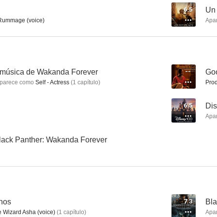
6.5
Un 
Rummage (voice)
Apa
La reina de Katwe
Beyoncé: Brown Skin Girl
Recursos H
6.5
6.3
a música de Wakanda Forever
--
Goo
parece como
Self - Actress
(
1
capítulo
)
Prod
6.5
Dis
Apa
lack Panther: Wakanda Forever
Disney 100: A Century of Dreams - A Special Edition of 20/20
Leyendas de Marvel Studios
A
--
--
nos
7.3
Bla
Wizard Asha (voice)
(
1
capítulo
)
Apa