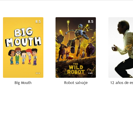
8.5
8.5
Big Mouth
Robot salvaje
12 años de es
7.3
7.3