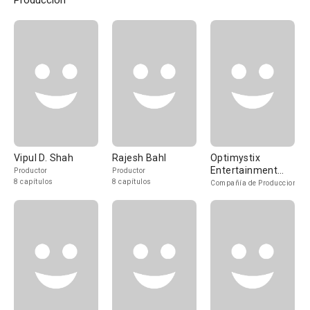
Producción
Vipul D. Shah
Rajesh Bahl
Optimystix
Entertainment
Productor
Productor
India
8 capítulos
8 capítulos
Compañía de Produccion