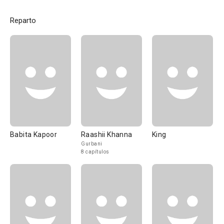
Reparto
Babita Kapoor
Raashii Khanna
King
Gurbani
8 capítulos