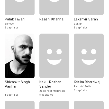
Palak Tiwari
Raashi Khanna
Lakshvir Saran
Sanober
Lakhbir
8 capítulos
8 capítulos
Shivankit Singh
Nakul Roshan
Kritika Bhardwaj
Parihar
Sandev
Padmini Sodhi
8 capítulos
Jaspinder Mogewala
8 capítulos
8 capítulos