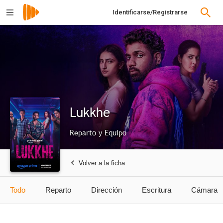
Identificarse/Registrarse
Lukkhe
Reparto y Equipo
Volver a la ficha
Todo
Reparto
Dirección
Escritura
Cámara