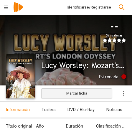
Identificarse/Registrarse
--
Sin valorar
Lucy Worsley: Mozart's London Odyssey
Estrenada
Marcar ficha
Información
Trailers
DVD / Blu-Ray
Noticias
Título original
Año
Duración
Clasificación por edades