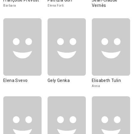
Françoise Prévost
Patrizia Gori
Jean-Claude
Vernès
Barbara
Elena Forti
Elena Svevo
Gely Genka
Elisabeth Tulin
Anna