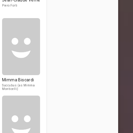
Jean-Claude Vernè
Piero Forti
Mimma Biscardi
Succubus (as Mimma
Monticelli)