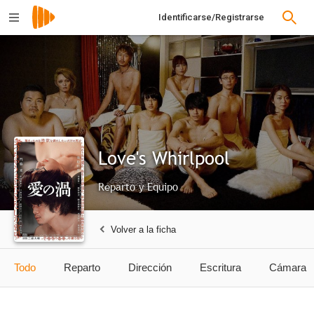
Identificarse/Registrarse
Love's Whirlpool
Reparto y Equipo
Volver a la ficha
Todo
Reparto
Dirección
Escritura
Cámara