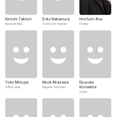
Kenichi Takitoh
Eriko Nakamura
Hirofumi Arai
Salaried Man
Child Care Teacher
Freeter
Yoko Mitsuya
Muck Akazawa
Ryusuke
Komakine
Office Lady
Regular Costumer
Virgin