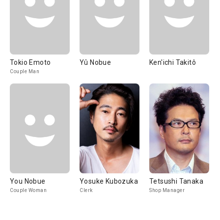
Tokio Emoto
Yû Nobue
Ken'ichi Takitô
Couple Man
You Nobue
Yosuke Kubozuka
Tetsushi Tanaka
Couple Woman
Clerk
Shop Manager