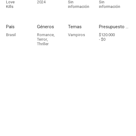
Love
2024
Sin
Sin
Kills
información
información
País
Géneros
Temas
Presupuesto - Ingresos
Brasil
Romance
,
Vampiros
$120.000
Terror
,
-
$0
Thriller