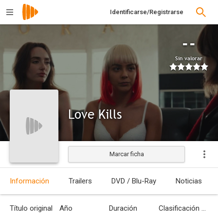
Identificarse/Registrarse
--
Sin valorar
Love Kills
Marcar ficha
Estrenada
Información
Trailers
DVD / Blu-Ray
Noticias
Título original
Año
Duración
Clasificación por edades