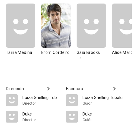
Tainá Medina
Erom Cordeiro
Gaia Brooks
Alice Mar
Lia
Dirección
Escritura
Luiza Shelling Tubaldini
Luiza Shelling Tubaldini
Director
Guión
Duke
Duke
Director
Guión