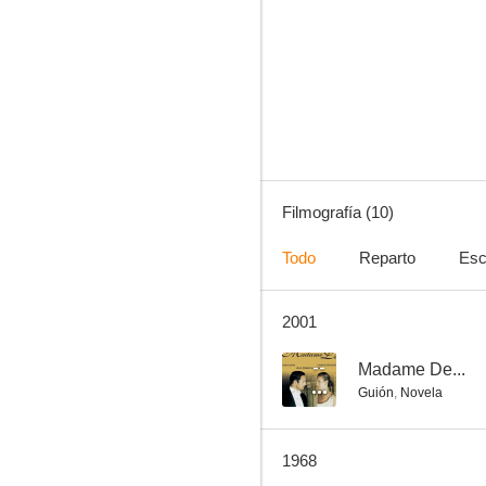
Una historia inmortal
--
Filmografía (10)
Todo
Reparto
Esc
2001
Amélie ou le temps d'aimer
--
--
Madame De...
Guión
,
Novela
1968