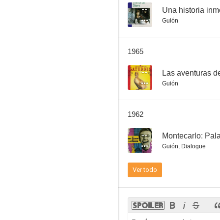
--
Una historia inm
Guión
Una chica en el desván
1965
--
Las aventuras d
Guión
1962
--
Montecarlo: Pal
Guión
,
Dialogue
Ver todo