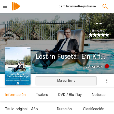
Identificarse/Registrarse
--
Sin valorar
Lost in Fuseta: Ein Krimi aus Portugal 1
Estrenada
Marcar ficha
Información
Trailers
DVD / Blu-Ray
Noticias
Título original
Año
Duración
Clasificación por edades