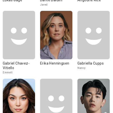
Lukas Gage
Dante Baldini
Angourie Rice
Jared
Gabriel Chavez-
Erika Henningsen
Gabriella Cupps
Vitiello
Nancy
Emmett