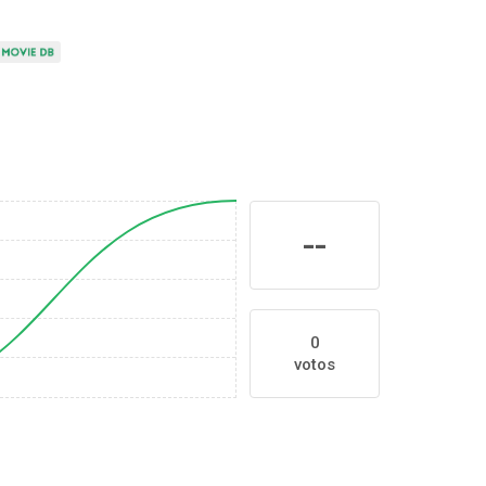
--
0
votos