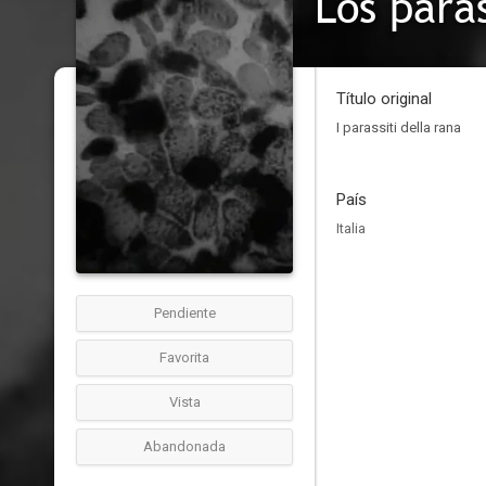
Los pará
Título original
I parassiti della rana
País
Italia
Pendiente
Favorita
Vista
Abandonada