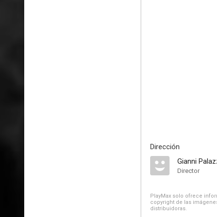
Dirección
Gianni Palaz
Director
PlayMax solo ofrece inform
copyright de las imágenes
distribuidoras.