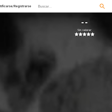
tificarse/Registrarse
--
Sin valorar