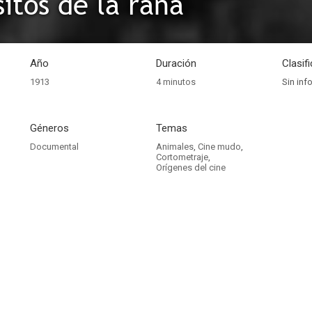
sitos de la rana
Año
Duración
Clasif
1913
4 minutos
Sin inf
Géneros
Temas
Documental
Animales
,
Cine mudo
,
Cortometraje
,
Orígenes del cine