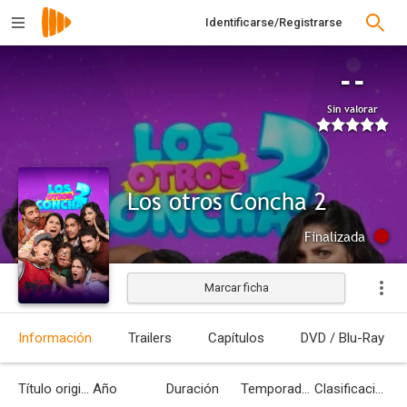
Identificarse/Registrarse
--
Sin valorar
Los otros Concha 2
Finalizada
Marcar ficha
Información
Trailers
Capítulos
DVD / Blu-Ray
Título original
Año
Duración
Temporadas
Clasificación por edades