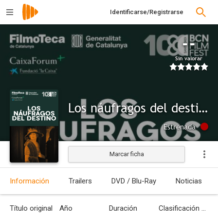
Identificarse/Registrarse
--
Sin valorar
Los náufragos del destino
Estrenada
Marcar ficha
Información
Trailers
DVD / Blu-Ray
Noticias
Título original
Año
Duración
Clasificación por edades