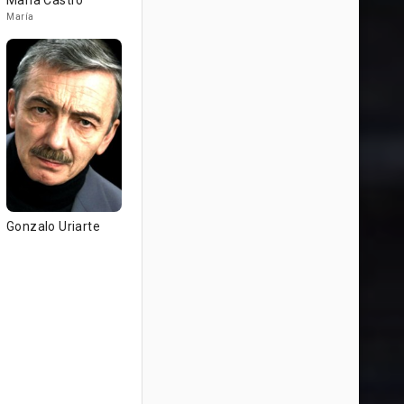
María Castro
María
Gonzalo Uriarte