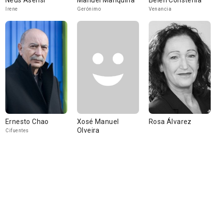
Neus Asensi
Manuel Manquiña
Belén Constenla
Irene
Gerónimo
Venancia
Ernesto Chao
Xosé Manuel
Rosa Álvarez
Olveira
Cifuentes